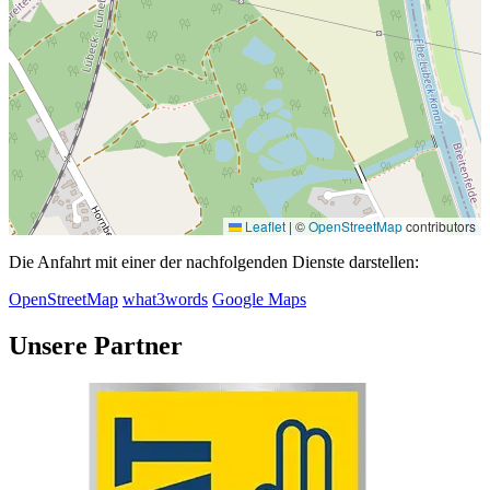
Leaflet
|
©
OpenStreetMap
contributors
Die Anfahrt mit einer der nachfolgenden Dienste darstellen:
OpenStreetMap
what3words
Google Maps
U
n
s
e
r
e
P
a
r
t
n
e
r