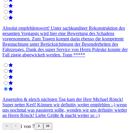
Absolut empfehlenswert! Unter sachkundiger Rekonstruktion des
gesamten Vorgangs wird hier eine Bewertung des Schadens
vorgenommen. Zum Tragen kommt darin ebenso die kompetente
Begutachtung unter Berücksichtigung der Besonderheiten des
Fahrzeuges. Dank des super Service von Herrn Poleske konnte der
Fall zügig abgewickelt werden. Topp *****
Angerufen & gleich nächsten Tag kam der Herr Michael Rönck!
Super netter Kerl! Können wir definitiv weiter empfehlen :-) wenn
uns nochmal was passieren sollte, wenden wir uns definitiv wieder
an Herrn Rönck! Liebe Grüße & macht weiter so :-)
1 von 7