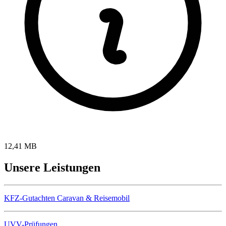
12,41 MB
U
n
s
e
r
e
L
e
i
s
t
u
n
g
e
n
KFZ-Gutachten Caravan & Reisemobil
UVV-Prüfungen