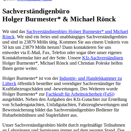
Sachverständigenbüro
Holger Burmester* & Michael Rönck
Wir sind das
Sachverständigenbüro Holger Burmester* und Michael
Rönck
. Wir sind ein freies und unabhängiges Sachverständigenbüro
und sind in 23879 Mölln tätig. Kommen Sie aus einem Umkreis von
50 km um 23879 Mölln herum? Dann kontaktieren Sie uns
entweder via E-Mail, Fax, Telefon oder sogar über unser eigenes
Kontaktformular hier auf der Seite. Unsere
Kfz‐Sachverständigen
Holger Burmester*, Michael Rönck und Christian Poleske helfen
Ihnen gerne weiter.
Holger Burmester* ist von der
Industrie- und Handelskammer zu
Lübeck
öffentlich bestellter und vereidigter Sachverständiger für
Kraftfahrzeugschäden und -bewertungen. Des Weiteren wurde
Holger Burmester* zur
Fachkraft für Arbeitssicherheit (FaSi)
ausgebildet. Neben den Aufgaben des Kfz-Gutachter zur Erstellung
von Schadengutachten, Unfallgutachten, Fahrzeugbewertungen und
Beweissicherung bildet das Sachverständigenbüro Bediener für
Hubarbeitsbühnen und Staplerfahrer aus.
Unser Sachverständigenbüro bleibt durch regelmäßige Teilnahmen
an Lehrgängen und Seminaren immer auf dem neusten Stand. Das