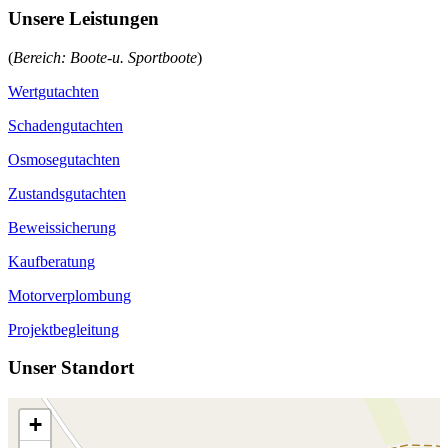
U
n
s
e
r
e
L
e
i
s
t
u
n
g
e
n
(
Bereich: Boote-u. Sportboote
)
Wertgutachten
Schadengutachten
Osmosegutachten
Zustandsgutachten
Beweissicherung
Kaufberatung
Motorverplombung
Projektbegleitung
U
n
s
e
r
S
t
a
n
d
o
r
t
+