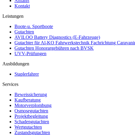
Anfahrt
Kontakt
Leistungen
Boote-u. Sportboote
Gutachten
AVILOO Battery Diagnostics (E-Fahrzeuge)
Gutachter für Al-KO Fahrwerkstechnik Fachrichtung Caravani
Gutachten Honorargebühren nach BVSK
UVV-Prüfungen
Ausbildungen
Staplerfahrer
Services
Beweissicherung
Kaufberatung
Motorverplombung
Osmosegutachten
Projektbegleitung
Schadengutachten
Wertgutachten
Zustandsgutachten