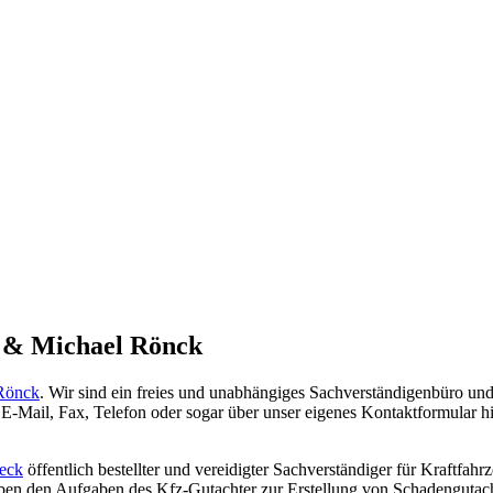
 & Michael Rönck
 Rönck
. Wir sind ein freies und unabhängiges Sachverständigenbüro u
Mail, Fax, Telefon oder sogar über unser eigenes Kontaktformular hi
eck
öffentlich bestellter und vereidigter Sachverständiger für Kraftf
ben den Aufgaben des Kfz-Gutachter zur Erstellung von Schadengutac